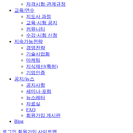
자격시험·관계규정
교육/연수
지도사 과정
교육·시험 공지
커뮤니티
수강·시험 신청
지속가능전략
경영전략
기술사업화
마케팅
지식재산(특허)
기업인증
공지/뉴스
공지사항
세미나·포럼
뉴스레터
자료실
FAQ
회원가입 게시판
Blog
로그인
회원가입
사이트맵