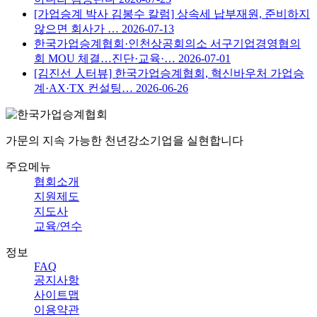
[가업승계 박사 김봉수 칼럼] 상속세 납부재원, 준비하지
않으면 회사가 …
2026-07-13
한국가업승계협회·인천상공회의소 서구기업경영협의
회 MOU 체결…진단·교육·…
2026-07-01
[김진선 人터뷰] 한국가업승계협회, 혁신바우처 가업승
계·AX·TX 컨설팅…
2026-06-26
가문의 지속 가능한 천년강소기업을 실현합니다
주요메뉴
협회소개
지원제도
지도사
교육/연수
정보
FAQ
공지사항
사이트맵
이용약관