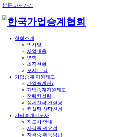
본문 바로가기
협회소개
인사말
사업내용
연혁
조직현황
오시는 길
가업승계 지원제도
가업승계란?
가업승계지원제도
전략컨설팅
절세전략 컨설팅
컨설팅 상담신청
가업승계지도사
지도사 안내
자격증 필요성
자격증 취득방법