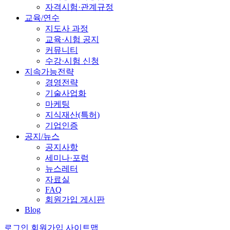
자격시험·관계규정
교육/연수
지도사 과정
교육·시험 공지
커뮤니티
수강·시험 신청
지속가능전략
경영전략
기술사업화
마케팅
지식재산(특허)
기업인증
공지/뉴스
공지사항
세미나·포럼
뉴스레터
자료실
FAQ
회원가입 게시판
Blog
로그인
회원가입
사이트맵