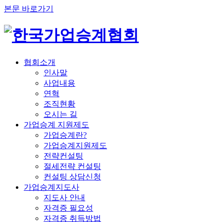
본문 바로가기
협회소개
인사말
사업내용
연혁
조직현황
오시는 길
가업승계 지원제도
가업승계란?
가업승계지원제도
전략컨설팅
절세전략 컨설팅
컨설팅 상담신청
가업승계지도사
지도사 안내
자격증 필요성
자격증 취득방법