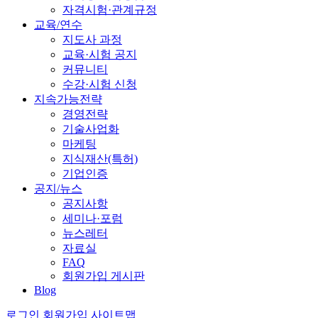
자격시험·관계규정
교육/연수
지도사 과정
교육·시험 공지
커뮤니티
수강·시험 신청
지속가능전략
경영전략
기술사업화
마케팅
지식재산(특허)
기업인증
공지/뉴스
공지사항
세미나·포럼
뉴스레터
자료실
FAQ
회원가입 게시판
Blog
로그인
회원가입
사이트맵