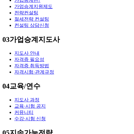
가업승계란?
가업승계지원제도
전략컨설팅
절세전략 컨설팅
컨설팅 상담신청
03
가업승계지도사
지도사 안내
자격증 필요성
자격증 취득방법
자격시험·관계규정
04
교육/연수
지도사 과정
교육·시험 공지
커뮤니티
수강·시험 신청
05
지속가능전략