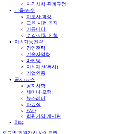
자격시험·관계규정
교육/연수
지도사 과정
교육·시험 공지
커뮤니티
수강·시험 신청
지속가능전략
경영전략
기술사업화
마케팅
지식재산(특허)
기업인증
공지/뉴스
공지사항
세미나·포럼
뉴스레터
자료실
FAQ
회원가입 게시판
Blog
로그인
회원가입
사이트맵