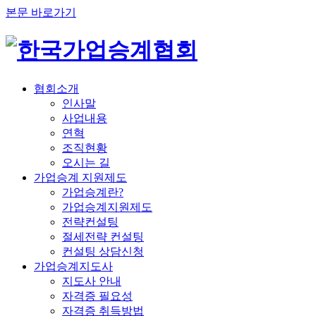
본문 바로가기
협회소개
인사말
사업내용
연혁
조직현황
오시는 길
가업승계 지원제도
가업승계란?
가업승계지원제도
전략컨설팅
절세전략 컨설팅
컨설팅 상담신청
가업승계지도사
지도사 안내
자격증 필요성
자격증 취득방법