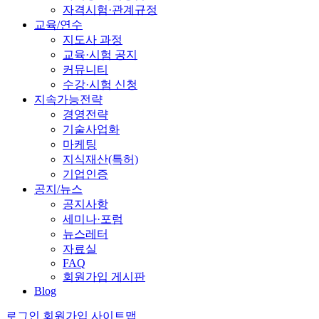
자격시험·관계규정
교육/연수
지도사 과정
교육·시험 공지
커뮤니티
수강·시험 신청
지속가능전략
경영전략
기술사업화
마케팅
지식재산(특허)
기업인증
공지/뉴스
공지사항
세미나·포럼
뉴스레터
자료실
FAQ
회원가입 게시판
Blog
로그인
회원가입
사이트맵