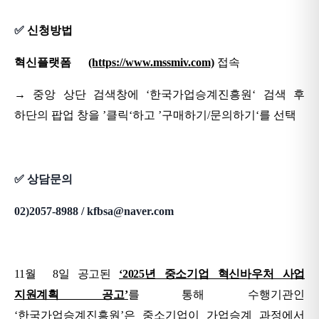
✅
신청방법
혁신플랫폼
(https://www.mssmiv.com)
접속
→ 중앙 상단 검색창에
‘
한국가업승계진흥원
‘
검색 후
하단의 팝업 창을
’
클릭
‘
하고
’
구매하기
/
문의하기
‘
를 선택
✅
상담문의
02)2057-8988 / kfbsa@naver.com
11
월
8
일 공고된
‘2025
년 중소기업 혁신바우처 사업
지원계획 공고
’
를
통해 수행기관인
‘
한국가업승계진흥원
’
은 중소기업이 가업승계 과정에서