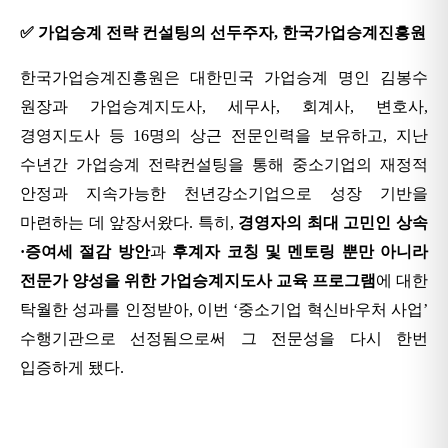
✅ 가업승계 전략 컨설팅의 선두주자
,
한국가업승계진흥원
한국가업승계진흥원은 대한민국 가업승계 명인 김봉수
원장과 가업승계지도사
,
세무사
,
회계사
,
변호사
,
경영지도사 등
16
명의 상근 전문인력을 보유하고
,
지난
수년간 가업승계 전략컨설팅을 통해 중소기업의 재정적
안정과 지속가능한 천년강소기업으로 성장 기반을
마련하는 데 앞장서왔다.
특히
,
경영자의 최대 고민인 상속
·
증여세 절감 방안
과
후계자 코칭 및
멘토링 뿐만 아니라
전문가 양성을 위한 가업승계지도사 교육 프로그램
에 대한
탁월한 성과를 인정받아
,
이번
‘
중소기업 혁신바우처 사업
’
수행기관으로 선정됨으로써 그 전문성을 다시 한번
입증하게 됐다
.