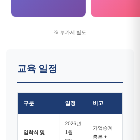
※ 부가세 별도
교육 일정
구분
일정
비고
2026년
가업승계
입학식 및
1월
총론 +