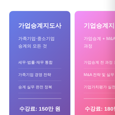
가업승계지도사
기업승계지
가족기업·중소기업
가업승계 + M&
승계의 모든 것
과정
세무·법률·재무 통합
가업승계 전 과정
가족기업 경영 전략
M&A 전략 및 실무
승계 실무 완전 정복
기업가치평가 실
수강료: 150만 원
수강료: 180