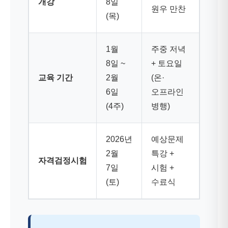
개강
8일
원우 만찬
(목)
1월
주중 저녁
8일 ~
+ 토요일
교육 기간
2월
(온·
6일
오프라인
(4주)
병행)
2026년
예상문제
2월
특강 +
자격검정시험
7일
시험 +
(토)
수료식